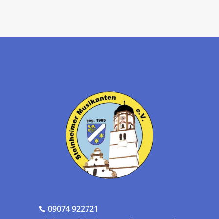
09074 922721
