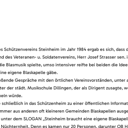
des Schützenvereins Steinheim im Jahr 1984 ergab es sich, dass d
nd des Veteranen- u. Soldatenvereins, Herr Josef Strasser sen. 
e Blasmusik spielte, umso intensiver reifte bei beiden die Ide
ine eigene Blaskapelle gäbe.
ließende Gespräche mit den örtlichen Vereinsvorständen, unter
r der städt. Musikschule Dillingen, der als Dirigent zusagte, w
keln würde.
chließlich in das Schützenheim zu einer öffentlichen Informa
immer aus anderen oft kleineren Gemeinden Blaskapellen ausg
z unter dem SLOGAN „Steinheim braucht eine eigene Blaskapelle
e Nüchternheit. Denn es kamen nur 20 Personen, darunter OB 